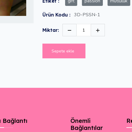
gift
passion
mutluluk
Etiket :
3D-PSSN-1
Ürün Kodu :
Miktar:
Sepete ekle
lı Bağlantı
Önemli
R
Bağlantılar