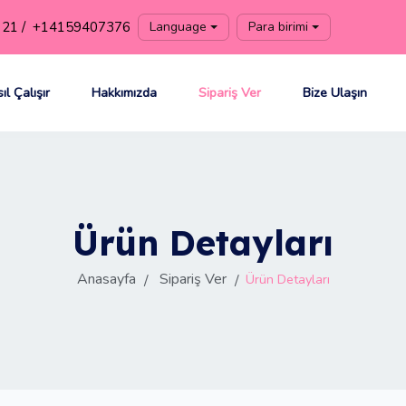
21 /
+14159407376
Language
Para birimi
ıl Çalışır
Hakkımızda
Sipariş Ver
Bize Ulaşın
Ürün Detayları
Anasayfa
Sipariş Ver
Ürün Detayları