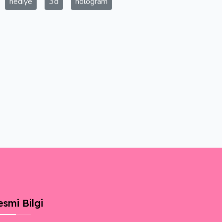
hediye
3d
hologram
esmi Bilgi