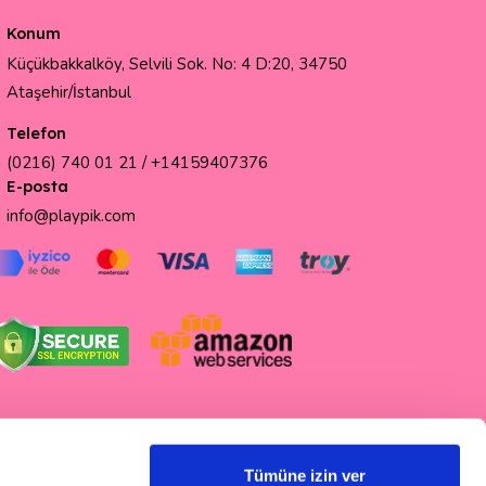
Konum
Küçükbakkalköy, Selvili Sok. No: 4 D:20, 34750
Ataşehir/İstanbul
Telefon
(0216) 740 01 21 /
+14159407376
E-posta
info@playpik.com
Tümüne izin ver